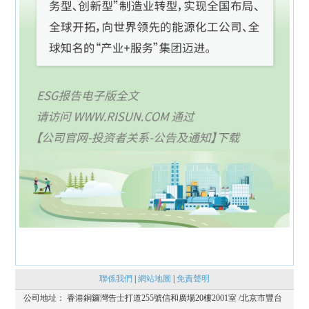
聯係我們
|
網站地圖
|
免責聲明
公司地址：
香港銅鑼灣告士打道255號信和廣場20樓2001室 /北京市豐台