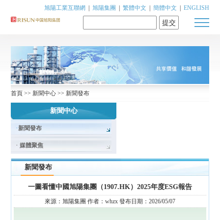
旭陽工業互聯網
|
旭陽集團
|
繁體中文
|
簡體中文
|
ENGLISH
提交
首頁
>>
新聞中心
>>
新聞發布
新聞中心
·
新聞發布
·
媒體聚焦
新聞發布
一圖看懂中國旭陽集團（1907.HK）2025年度ESG報告
來源：
旭陽集團
作者：
whzx
發布日期：
2026/05/07