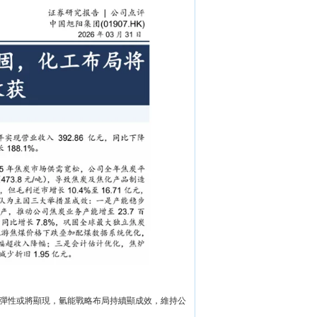
彈性或將顯現，氫能戰略布局持續顯成效，維持公