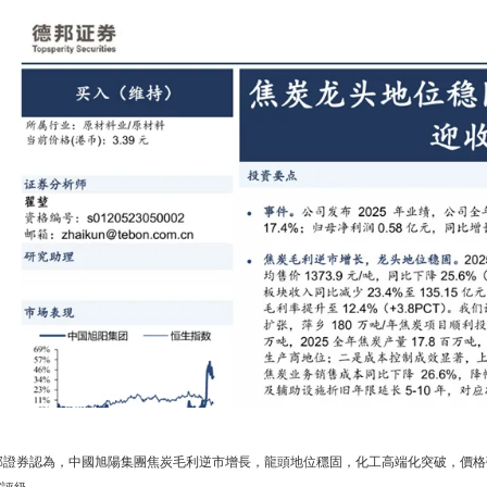
邦證券認為，中國旭陽集團焦炭毛利逆市增長，龍頭地位穩固，化工高端化突破，價格