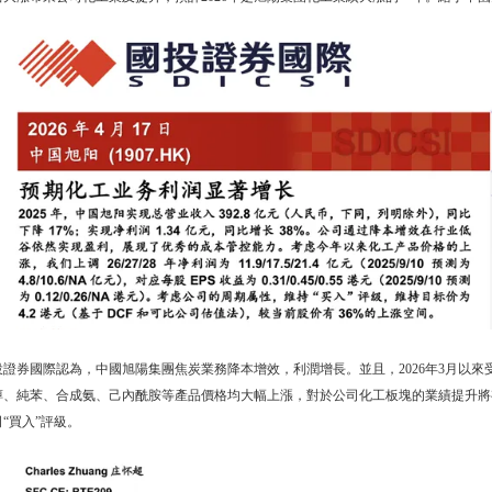
投證券國際認為，中國旭陽集團焦炭業務降本增效，利潤增長。並且，2026年3月以
醇、純苯、合成氨、己內酰胺等產品價格均大幅上漲，對於公司化工板塊的業績提升將有
“買入”評級。