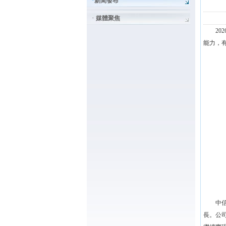
·
新聞發布
·
媒體聚焦
20
能力，
中
長。公