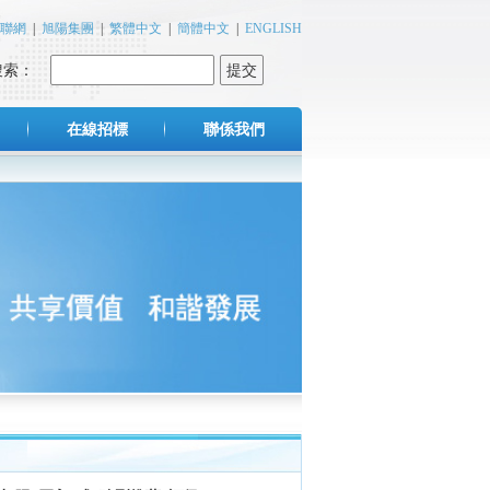
聯網
|
旭陽集團
|
繁體中文
|
簡體中文
|
ENGLISH
搜索：
提交
在線招標
聯係我們