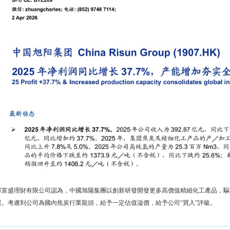
球富盛理財有限公司認為，中國旭陽集團以創新研發開發更多高價值精細化工產品，驅
展。考慮到公司為國內焦炭行業龍頭，給予一定估值溢價，給予公司“買入”評級。