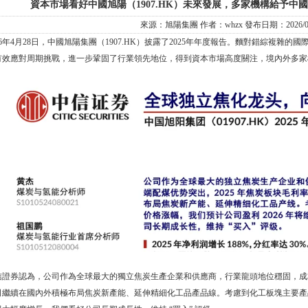
資本市場看好中國旭陽（1907.HK）未來發展，多家機構給予中國
來源：
旭陽集團
作者：
whzx
發布日期：
2026/0
26年4月28日，中國旭陽集團（1907.HK）披露了2025年年度報告。麵對錯綜複
有效應對周期挑戰，進一步鞏固了行業領先地位，得到資本市場高度關注，境內外多家機構
信證券認為，公司作為全球最大的獨立焦炭生產企業和供應商，行業龍頭地位穩固，成本
司繼續在國內外積極布局焦炭新產能、延伸精細化工品產品線。考慮到化工板塊主要產品年