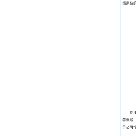
能業務
長
善機遇
予公司“