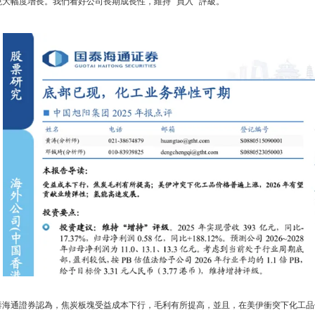
大幅度增長。我們看好公司長期成長性，維持 “買入” 評級。
泰海通證券認為，焦炭板塊受益成本下行，毛利有所提高，並且，在美伊衝突下化工品價