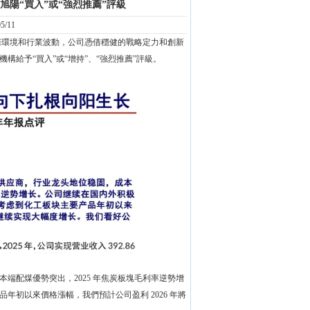
旭陽“買入”或“強烈推薦”評級
5/11
雜的國際環境和行業波動，公司憑借穩健的戰略定力和創新
給予“買入”或“增持”、“強烈推薦”評級。
端配煤優勢突出，2025 年焦炭板塊毛利率逆勢增
初以來價格漲幅，我們預計公司盈利 2026 年將