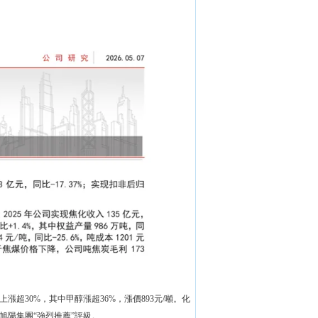
30%，其中甲醇漲超36%，漲價893元/噸。化
旭陽集團“強烈推薦”評級。