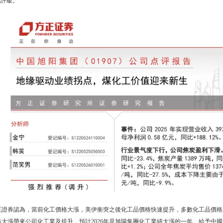
”評級。
正證券認為，當前化工價格大漲，美伊衝突之後化工品價格快速提升，多數化工品價格上漲超
格大漲帶來公司化工業及提升，預計2026年是旭陽集團化工業績大漲的一年。給予中國