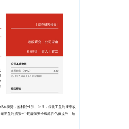
成本優勢，盈利韌性強。並且，煤化工盈利迎來改
工短期盈利擴張+中期能源安全戰略性估值提升，給