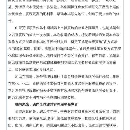
益、資源及成本優勢進一步強化，為集團抓住焦炭和精細化工產品市場的
增長機會，實現更高的毛利率，增強市場領先地位，創造了更加有利的條
件。
山東菏澤項目作為中國旭陽上市後實施的兼並收購項目，也是旭陽創
立以來實現的最大一次收購，本次收購的成功，標誌着旭陽通過資本市場
運作方式拓展產業市場的路徑全麵貫通，奠定了旭陽未來實施“多方式增
長”策略的基礎。同時，旭陽與中國信達聯合，通過參與破產重整方式平穩
化解區域金融係統風險，積極履行了企業的社會責任。截至目前，旭陽集
團以該項目為基礎已形成鄆城和東明雙園區協同發展並進而開拓山東布
局、輻射華東市場的良好格局。
所以在旭陽，運營管理服務往往都是對外兼並收購的先行步驟，集團
在焦化、化工、新能源等產業領域不斷擴大運營管理服務規模的過程中，
立足運營管理服務的顯著優勢準確有效地尋求適合兼並收購的優良資產，
助力旭陽事業全國布局和全球開拓穩健發展。
麵向未來，邁向全球運營管理服務領導者
值得注意的是，2025年年中，中央財經委員會第六次會議召開，強調
要加大力度、依法依規治理各行業低價無序競爭，推動落後產能有序退
出。繼而，國家反內卷、防通縮相關政策不斷出台，係統規範市場秩序，